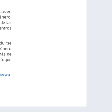
adas en
énero,
 de las
entros
cluirse
Género
emás de
nfoque
pe/wp-