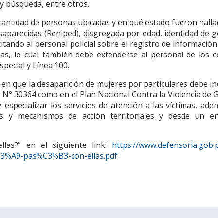
 y búsqueda, entre otros.
a cantidad de personas ubicadas y en qué estado fueron hall
aparecidas (Reniped), disgregada por edad, identidad de g
tando al personal policial sobre el registro de información
as, lo cual también debe extenderse al personal de los c
pecial y Línea 100.
 en que la desaparición de mujeres por particulares debe in
y N° 30364 como en el Plan Nacional Contra la Violencia de 
y especializar los servicios de atención a las víctimas, ad
cas y mecanismos de acción territoriales y desde un e
las?” en el siguiente link:
https://www.defensoria.gob.
C3%A9-pas%C3%B3-con-ellas.pdf
.