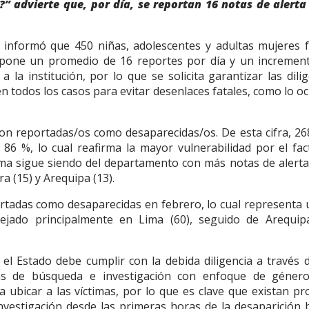
?” advierte que, por día, se reportan 16 notas de alerta
o informó que 450 niñas, adolescentes y adultas mujeres 
upone un promedio de 16 reportes por día y un incremen
 la institución, por lo que se solicita garantizar las dili
 todos los casos para evitar desenlaces fatales, como lo oc
on reportadas/os como desaparecidas/os. De esta cifra, 26
 86 %, lo cual reafirma la mayor vulnerabilidad por el fac
Lima sigue siendo del departamento con más notas de alerta 
a (15) y Arequipa (13).
rtadas como desaparecidas en febrero, lo cual representa 
jado principalmente en Lima (60), seguido de Arequipa
el Estado debe cumplir con la debida diligencia a través 
as de búsqueda e investigación con enfoque de género
 ubicar a las víctimas, por lo que es clave que existan pr
nvestigación desde las primeras horas de la desaparición b