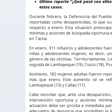
Último reporte “¿Qué pasó con ellas
estos casos.
Durante febrero, la Defensoría del Puebl
reportadas como desaparecidas, lo que s
respecto a enero. Esta situación preocupa a
mínimas y acciones de búsqueda oportuna en
en Tacna.
En enero, 311 niñas/os y adolescentes fuer
niñas y adolescentes mujeres, es decir, un
género de las víctimas. Territorialmente, 
seguida de Lambayeque (19), Cusco (18), Piur
Asimismo, 182 mujeres adultas fueron repo
más que enero. Este aumento se ve refle
Lambayeque (13) y Callao (11).
Cabe recordar que, ante una desaparición, 
intervención oportuna y acciones mínim
actuación debe ser pronta e inmediata para
adecuados de denuncia que posibiliten la i