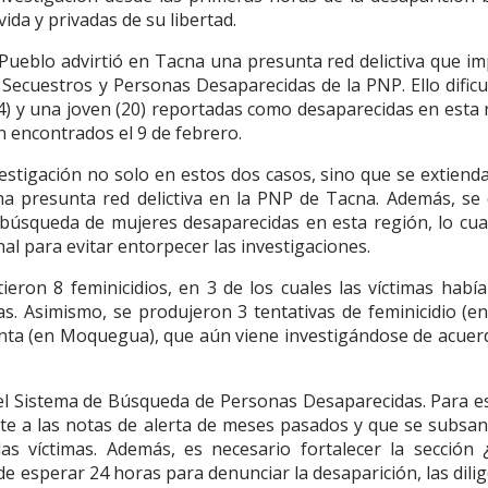
da y privadas de su libertad.
Pueblo advirtió en Tacna una presunta red delictiva que im
s, Secuestros y Personas Desaparecidas de la PNP. Ello dificu
) y una joven (20) reportadas como desaparecidas en esta 
n encontrados el 9 de febrero.
vestigación no solo en estos dos casos, sino que se extiend
ha presunta red delictiva en la PNP de Tacna. Además, se
de búsqueda de mujeres desaparecidas en esta región, lo cu
l para evitar entorpecer las investigaciones.
tieron 8 feminicidios, en 3 de los cuales las víctimas habí
. Asimismo, se produjeron 3 tentativas de feminicidio (en
enta (en Moquegua), que aún viene investigándose de acuer
o el Sistema de Búsqueda de Personas Desaparecidas. Para es
te a las notas de alerta de meses pasados y que se subsan
as víctimas. Además, es necesario fortalecer la sección
e esperar 24 horas para denunciar la desaparición, las dili