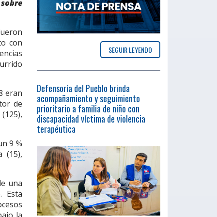
 sobre
fueron
to con
SEGUIR LEYENDO
gencias
urrido
Defensoría del Pueblo brinda
8 eran
acompañamiento y seguimiento
tor de
prioritario a familia de niño con
(125),
discapacidad víctima de violencia
terapéutica
un 9 %
 (15),
de una
. Esta
ocesos
ajo la