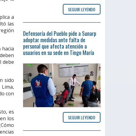
SEGUIR LEYENDO
plica a
ltó las
región
Defensoría del Pueblo pide a Sunarp
adoptar medidas ante falta de
personal que afecta atención a
a hacia
usuarios en su sede en Tingo María
 deben
al debe
an sido
 Lima,
do con
to, es
SEGUIR LEYENDO
en los
 ¿Cómo
gencias