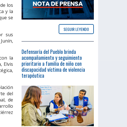
 de los
a y la
que se
SEGUIR LEYENDO
or sus
Junín,
Defensoría del Pueblo brinda
acompañamiento y seguimiento
con la
prioritario a familia de niño con
, Elvis
discapacidad víctima de violencia
égica,
terapéutica
blación
te del
al, de
arrollo
tiérrez