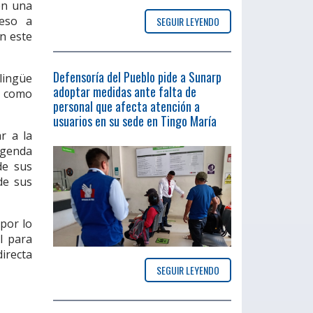
en una
ceso a
SEGUIR LEYENDO
n este
Defensoría del Pueblo pide a Sunarp
lingüe
adoptar medidas ante falta de
s como
personal que afecta atención a
usuarios en su sede en Tingo María
r a la
agenda
de sus
de sus
 por lo
l para
directa
SEGUIR LEYENDO