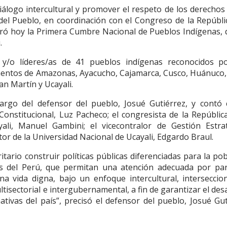
iálogo intercultural y promover el respeto de los derechos
del Pueblo, en coordinación con el Congreso de la Repúblic
uró hoy la Primera Cumbre Nacional de Pueblos Indígenas, 
.
s y/o líderes/as de 41 pueblos indígenas reconocidos p
entos de Amazonas, Ayacucho, Cajamarca, Cusco, Huánuco, 
an Martín y Ucayali.
rgo del defensor del pueblo, Josué Gutiérrez, y contó 
Constitucional, Luz Pacheco; el congresista de la República
li, Manuel Gambini; el vicecontralor de Gestión Estrat
ector de la Universidad Nacional de Ucayali, Edgardo Braul.
itario construir políticas públicas diferenciadas para la po
os del Perú, que permitan una atención adecuada por par
a vida digna, bajo un enfoque intercultural, interseccion
ltisectorial e intergubernamental, a fin de garantizar el des
ativas del país”, precisó el defensor del pueblo, Josué Gu