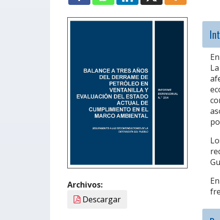
In
En
La
af
ec
co
as
po
Lo
re
Gu
En
Archivos:
fr
Descargar