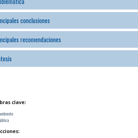
oblemática
incipales conclusiones
incipales recomendaciones
ntesis
bras clave:
ambiente
ública
cciones: