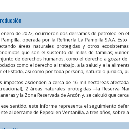
troducción
 enero de 2022, ocurrieron dos derrames de petróleo en el 
 Pampilla, operada por la Refinería La Pampilla S.A.A. Est
ectando áreas naturales protegidas y otros ecosistemas
onómicas que son el sustento de miles de familias; vuln
njunto de derechos humanos, como el derecho a gozar de 
ociados como el derecho al trabajo, a la salud y a la alime
r el Estado, así como por toda persona, natural o jurídica, pú
s impactos ascienden a cerca de 16 mil hectáreas afectad
creacional), 2 áreas naturales protegidas ─la Reserva Nac
aneras y la Zona Reservada de Ancón y, se calculó que cerc
 ese sentido, este informe representa el seguimiento defe
ente al derrame de Repsol en Ventanilla, a tres años, sobre 