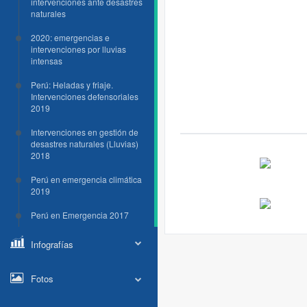
intervenciones ante desastres
naturales
2020: emergencias e
intervenciones por lluvias
intensas
Perú: Heladas y friaje.
Intervenciones defensoriales
2019
Intervenciones en gestión de
desastres naturales (Lluvias)
2018
Perú en emergencia climática
2019
Perú en Emergencia 2017
Infografías
Fotos