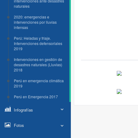
intervenciones ante desastres
naturales
2020: emergencias e
intervenciones por lluvias
intensas
Perú: Heladas y friaje.
Intervenciones defensoriales
2019
Intervenciones en gestión de
desastres naturales (Lluvias)
2018
Perú en emergencia climática
2019
Perú en Emergencia 2017
Infografías
Fotos