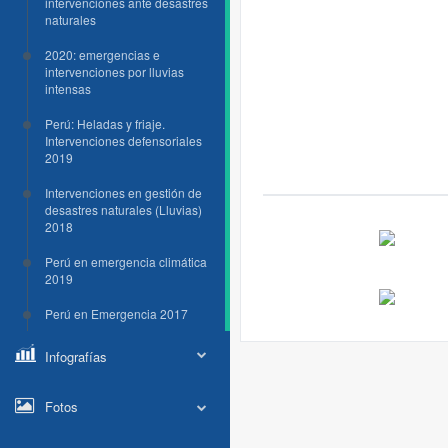
intervenciones ante desastres
naturales
2020: emergencias e
intervenciones por lluvias
intensas
Perú: Heladas y friaje.
Intervenciones defensoriales
2019
Intervenciones en gestión de
desastres naturales (Lluvias)
2018
Perú en emergencia climática
2019
Perú en Emergencia 2017
Infografías
Fotos