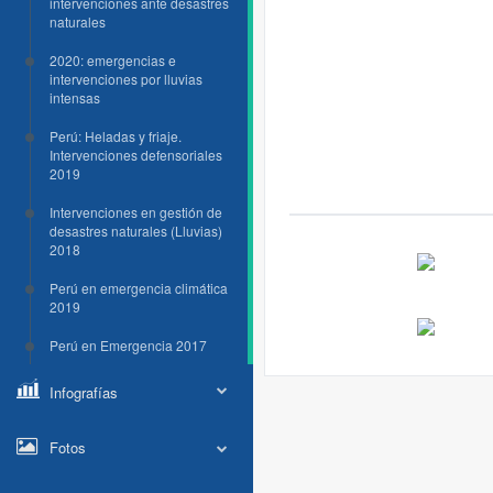
intervenciones ante desastres
naturales
2020: emergencias e
intervenciones por lluvias
intensas
Perú: Heladas y friaje.
Intervenciones defensoriales
2019
Intervenciones en gestión de
desastres naturales (Lluvias)
2018
Perú en emergencia climática
2019
Perú en Emergencia 2017
Infografías
Fotos