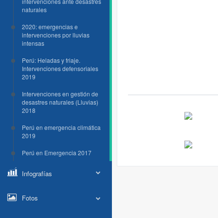
intervenciones ante desastres
naturales
2020: emergencias e
intervenciones por lluvias
intensas
Perú: Heladas y friaje.
Intervenciones defensoriales
2019
Intervenciones en gestión de
desastres naturales (Lluvias)
2018
Perú en emergencia climática
2019
Perú en Emergencia 2017
Infografías
Fotos