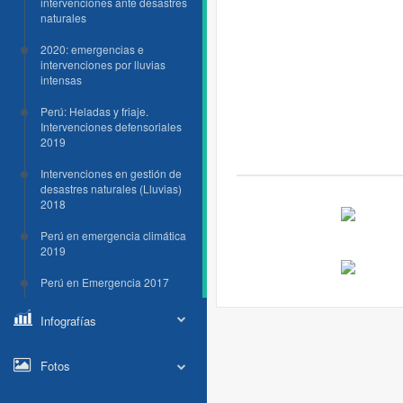
intervenciones ante desastres
naturales
2020: emergencias e
intervenciones por lluvias
intensas
Perú: Heladas y friaje.
Intervenciones defensoriales
2019
Intervenciones en gestión de
desastres naturales (Lluvias)
2018
Perú en emergencia climática
2019
Perú en Emergencia 2017
Infografías
Fotos