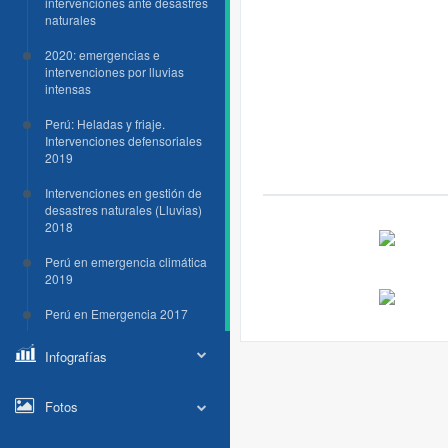
intervenciones ante desastres
naturales
2020: emergencias e
intervenciones por lluvias
intensas
Perú: Heladas y friaje.
Intervenciones defensoriales
2019
Intervenciones en gestión de
desastres naturales (Lluvias)
2018
Perú en emergencia climática
2019
Perú en Emergencia 2017
Infografías
Fotos