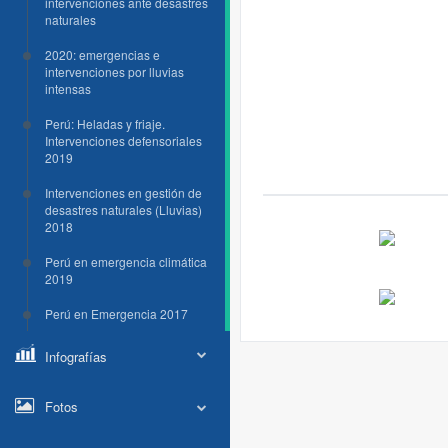
intervenciones ante desastres
naturales
2020: emergencias e
intervenciones por lluvias
intensas
Perú: Heladas y friaje.
Intervenciones defensoriales
2019
Intervenciones en gestión de
desastres naturales (Lluvias)
2018
Perú en emergencia climática
2019
Perú en Emergencia 2017
Infografías
Fotos