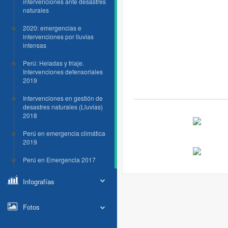
intervenciones ante desastres
naturales
2020: emergencias e
intervenciones por lluvias
intensas
Perú: Heladas y friaje.
Intervenciones defensoriales
2019
Intervenciones en gestión de
desastres naturales (Lluvias)
2018
Perú en emergencia climática
2019
Perú en Emergencia 2017
Infografías
Fotos