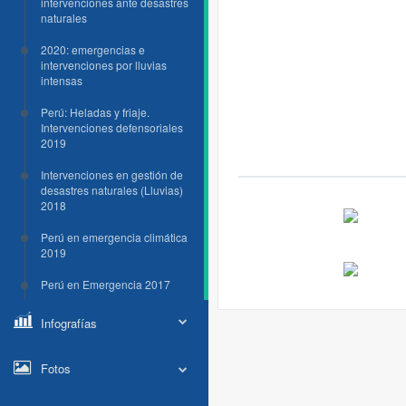
intervenciones ante desastres
naturales
2020: emergencias e
intervenciones por lluvias
intensas
Perú: Heladas y friaje.
Intervenciones defensoriales
2019
Intervenciones en gestión de
desastres naturales (Lluvias)
2018
Perú en emergencia climática
2019
Perú en Emergencia 2017
Infografías
Fotos