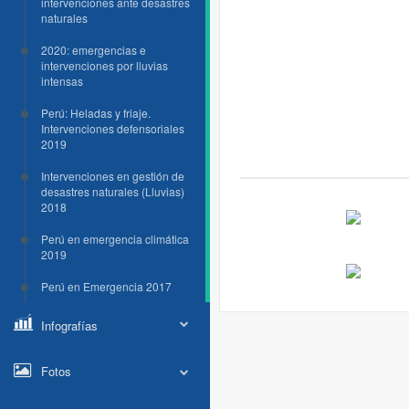
intervenciones ante desastres
naturales
2020: emergencias e
intervenciones por lluvias
intensas
Perú: Heladas y friaje.
Intervenciones defensoriales
2019
Intervenciones en gestión de
desastres naturales (Lluvias)
2018
Perú en emergencia climática
2019
Perú en Emergencia 2017
Infografías
Fotos