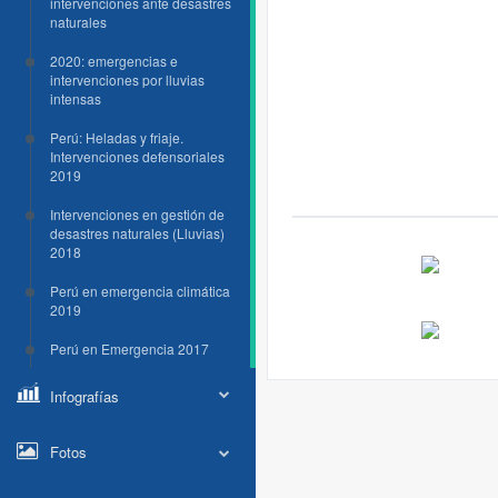
intervenciones ante desastres
naturales
2020: emergencias e
intervenciones por lluvias
intensas
Perú: Heladas y friaje.
Intervenciones defensoriales
2019
Intervenciones en gestión de
desastres naturales (Lluvias)
2018
Perú en emergencia climática
2019
Perú en Emergencia 2017
Infografías
Fotos