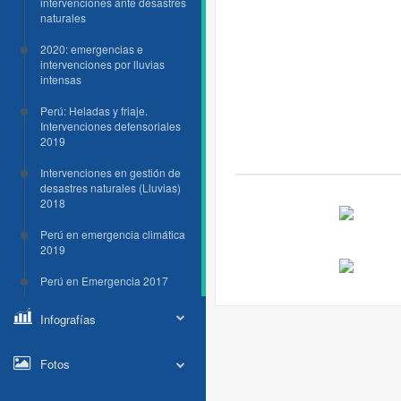
intervenciones ante desastres
naturales
2020: emergencias e
intervenciones por lluvias
intensas
Perú: Heladas y friaje.
Intervenciones defensoriales
2019
Intervenciones en gestión de
desastres naturales (Lluvias)
2018
Perú en emergencia climática
2019
Perú en Emergencia 2017
Infografías
Fotos