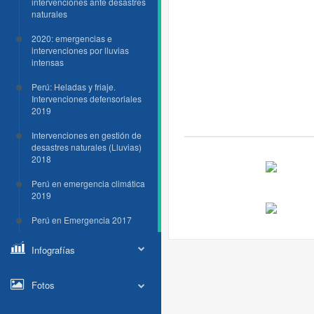
intervenciones ante desastres
naturales
2020: emergencias e
intervenciones por lluvias
intensas
Perú: Heladas y friaje.
Intervenciones defensoriales
2019
Intervenciones en gestión de
desastres naturales (Lluvias)
2018
Perú en emergencia climática
2019
Perú en Emergencia 2017
Infografías
Fotos