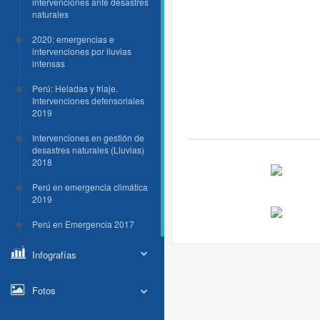
intervenciones ante desastres
naturales
2020: emergencias e
intervenciones por lluvias
intensas
Perú: Heladas y friaje.
Intervenciones defensoriales
2019
Intervenciones en gestión de
desastres naturales (Lluvias)
2018
Perú en emergencia climática
2019
Perú en Emergencia 2017
Infografías
Fotos