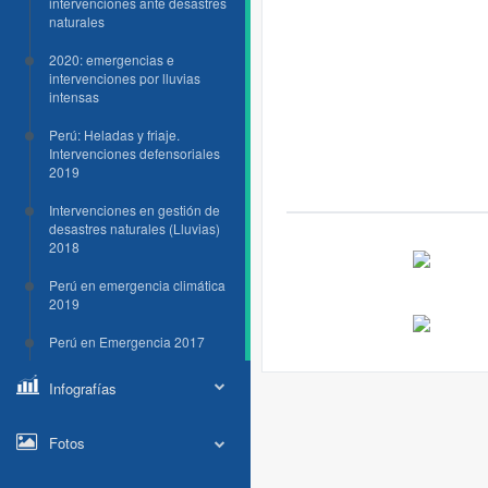
intervenciones ante desastres
naturales
2020: emergencias e
intervenciones por lluvias
intensas
Perú: Heladas y friaje.
Intervenciones defensoriales
2019
Intervenciones en gestión de
desastres naturales (Lluvias)
2018
Perú en emergencia climática
2019
Perú en Emergencia 2017
Infografías
Fotos