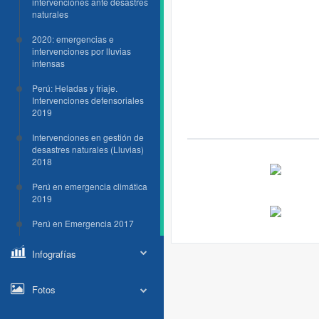
intervenciones ante desastres
naturales
2020: emergencias e
intervenciones por lluvias
intensas
Perú: Heladas y friaje.
Intervenciones defensoriales
2019
Intervenciones en gestión de
desastres naturales (Lluvias)
2018
Perú en emergencia climática
2019
Perú en Emergencia 2017
Infografías
Fotos