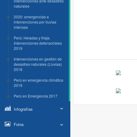
intervenciones ante desastres
naturales
2020: emergencias e
intervenciones por lluvias
intensas
Perú: Heladas y friaje.
Intervenciones defensoriales
2019
Intervenciones en gestión de
desastres naturales (Lluvias)
2018
Perú en emergencia climática
2019
Perú en Emergencia 2017
Infografías
Fotos