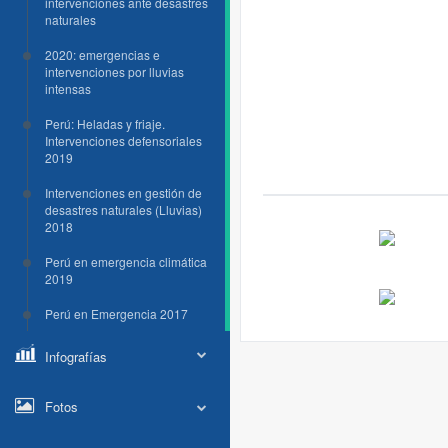
intervenciones ante desastres
naturales
2020: emergencias e
intervenciones por lluvias
intensas
Perú: Heladas y friaje.
Intervenciones defensoriales
2019
Intervenciones en gestión de
desastres naturales (Lluvias)
2018
Perú en emergencia climática
2019
Perú en Emergencia 2017
Infografías
Fotos