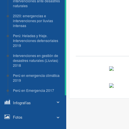
intervenciones ante desastres
naturales
2020: emergencias e
intervenciones por lluvias
intensas
Perú: Heladas y friaje.
Intervenciones defensoriales
2019
Intervenciones en gestión de
desastres naturales (Lluvias)
2018
Perú en emergencia climática
2019
Perú en Emergencia 2017
Infografías
Fotos