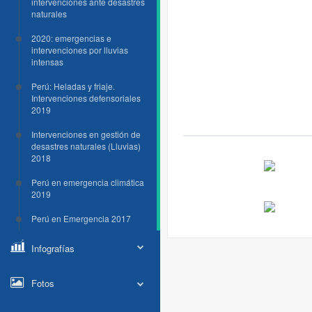
intervenciones ante desastres
naturales
2020: emergencias e
intervenciones por lluvias
intensas
Perú: Heladas y friaje.
Intervenciones defensoriales
2019
Intervenciones en gestión de
desastres naturales (Lluvias)
2018
Perú en emergencia climática
2019
Perú en Emergencia 2017
Infografías
Fotos