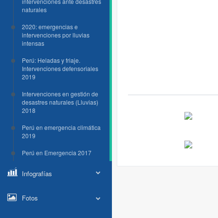
intervenciones ante desastres
naturales
2020: emergencias e
intervenciones por lluvias
intensas
Perú: Heladas y friaje.
Intervenciones defensoriales
2019
Intervenciones en gestión de
desastres naturales (Lluvias)
2018
Perú en emergencia climática
2019
Perú en Emergencia 2017
Infografías
Fotos