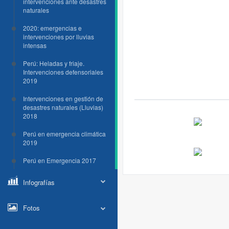
intervenciones ante desastres
naturales
2020: emergencias e
intervenciones por lluvias
intensas
Perú: Heladas y friaje.
Intervenciones defensoriales
2019
Intervenciones en gestión de
desastres naturales (Lluvias)
2018
Perú en emergencia climática
2019
Perú en Emergencia 2017
Infografías
Fotos