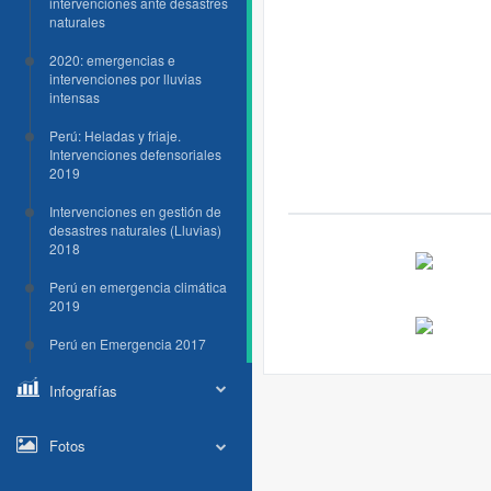
intervenciones ante desastres
naturales
2020: emergencias e
intervenciones por lluvias
intensas
Perú: Heladas y friaje.
Intervenciones defensoriales
2019
Intervenciones en gestión de
desastres naturales (Lluvias)
2018
Perú en emergencia climática
2019
Perú en Emergencia 2017
Infografías
Fotos