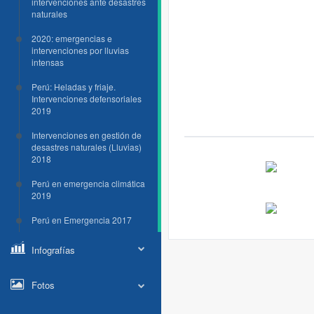
intervenciones ante desastres
naturales
2020: emergencias e
intervenciones por lluvias
intensas
Perú: Heladas y friaje.
Intervenciones defensoriales
2019
Intervenciones en gestión de
desastres naturales (Lluvias)
2018
Perú en emergencia climática
2019
Perú en Emergencia 2017
Infografías
Fotos