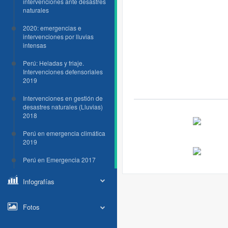
intervenciones ante desastres
naturales
2020: emergencias e
intervenciones por lluvias
intensas
Perú: Heladas y friaje.
Intervenciones defensoriales
2019
Intervenciones en gestión de
desastres naturales (Lluvias)
2018
Perú en emergencia climática
2019
Perú en Emergencia 2017
Infografías
Fotos