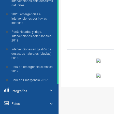
intervenciones ante desastres
naturales
2020: emergencias e
intervenciones por lluvias
intensas
Perú: Heladas y friaje.
Intervenciones defensoriales
2019
Intervenciones en gestión de
desastres naturales (Lluvias)
2018
Perú en emergencia climática
2019
Perú en Emergencia 2017
Infografías
Fotos