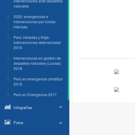
intervenciones ante desastres
naturales
2020: emergencias e
intervenciones por lluvias
intensas
Perú: Heladas y friaje.
Intervenciones defensoriales
2019
Intervenciones en gestión de
desastres naturales (Lluvias)
2018
Perú en emergencia climática
2019
Perú en Emergencia 2017
Infografías
Fotos