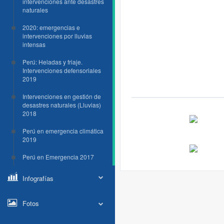
intervenciones ante desastres
naturales
2020: emergencias e
intervenciones por lluvias
intensas
Perú: Heladas y friaje.
Intervenciones defensoriales
2019
Intervenciones en gestión de
desastres naturales (Lluvias)
2018
Perú en emergencia climática
2019
Perú en Emergencia 2017
Infografías
Fotos