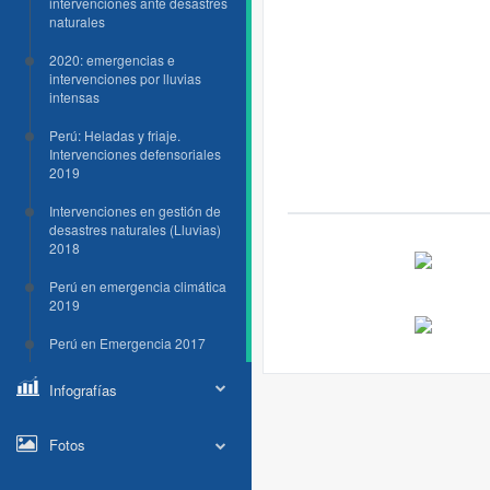
intervenciones ante desastres
naturales
2020: emergencias e
intervenciones por lluvias
intensas
Perú: Heladas y friaje.
Intervenciones defensoriales
2019
Intervenciones en gestión de
desastres naturales (Lluvias)
2018
Perú en emergencia climática
2019
Perú en Emergencia 2017
Infografías
Fotos