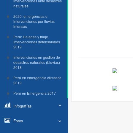
intervenciones ante desastres
naturales
2020: emergencias e
intervenciones por lluvias
intensas
Perú: Heladas y friaje.
Intervenciones defensoriales
2019
Intervenciones en gestión de
desastres naturales (Lluvias)
2018
Perú en emergencia climática
2019
Perú en Emergencia 2017
Infografías
Fotos