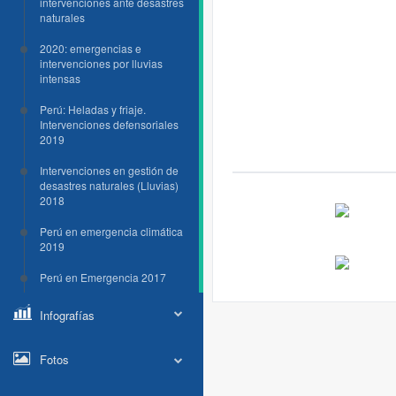
intervenciones ante desastres
naturales
2020: emergencias e
intervenciones por lluvias
intensas
Perú: Heladas y friaje.
Intervenciones defensoriales
2019
Intervenciones en gestión de
desastres naturales (Lluvias)
2018
Perú en emergencia climática
2019
Perú en Emergencia 2017
Infografías
Fotos