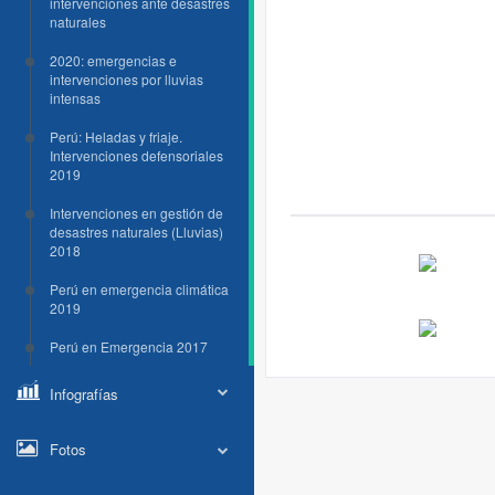
intervenciones ante desastres
naturales
2020: emergencias e
intervenciones por lluvias
intensas
Perú: Heladas y friaje.
Intervenciones defensoriales
2019
Intervenciones en gestión de
desastres naturales (Lluvias)
2018
Perú en emergencia climática
2019
Perú en Emergencia 2017
Infografías
Fotos