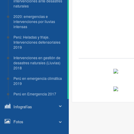
intervenciones ante desastres
naturales
2020: emergencias e
intervenciones por lluvias
intensas
Perú: Heladas y friaje.
Intervenciones defensoriales
2019
Intervenciones en gestión de
desastres naturales (Lluvias)
2018
Perú en emergencia climática
2019
Perú en Emergencia 2017
Infografías
Fotos