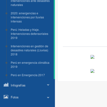
intervenciones ante desastres
naturales
2020: emergencias e
intervenciones por lluvias
intensas
Perú: Heladas y friaje.
Intervenciones defensoriales
2019
Intervenciones en gestión de
desastres naturales (Lluvias)
2018
Perú en emergencia climática
2019
Perú en Emergencia 2017
Infografías
Fotos