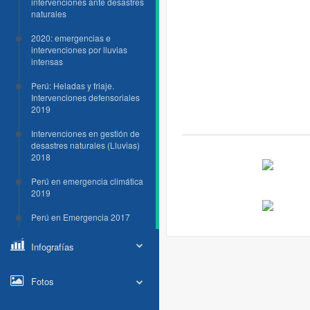
intervenciones ante desastres
naturales
2020: emergencias e
intervenciones por lluvias
intensas
Perú: Heladas y friaje.
Intervenciones defensoriales
2019
Intervenciones en gestión de
desastres naturales (Lluvias)
2018
Perú en emergencia climática
2019
Perú en Emergencia 2017
Infografías
Fotos