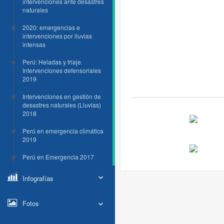
intervenciones ante desastres
naturales
2020: emergencias e
intervenciones por lluvias
intensas
Perú: Heladas y friaje.
Intervenciones defensoriales
2019
Intervenciones en gestión de
desastres naturales (Lluvias)
2018
Perú en emergencia climática
2019
Perú en Emergencia 2017
Infografías
Fotos