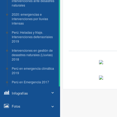
intervenciones ante desastres
naturales
2020: emergencias e
intervenciones por lluvias
intensas
Perú: Heladas y friaje.
Intervenciones defensoriales
2019
Intervenciones en gestión de
desastres naturales (Lluvias)
2018
Perú en emergencia climática
2019
Perú en Emergencia 2017
Infografías
Fotos