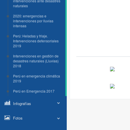
intervenciones ante desastres
naturales
2020: emergencias e
intervenciones por lluvias
intensas
Perú: Heladas y friaje.
Intervenciones defensoriales
2019
Intervenciones en gestión de
desastres naturales (Lluvias)
2018
Perú en emergencia climática
2019
Perú en Emergencia 2017
Infografías
Fotos