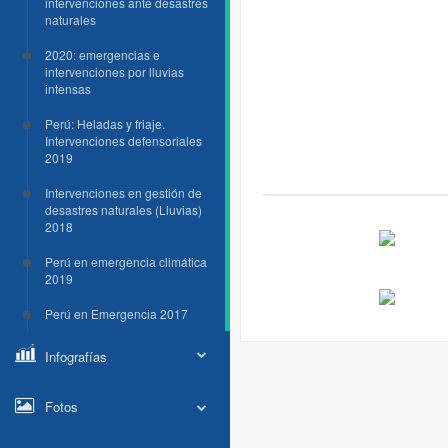
intervenciones ante desastres
naturales
2020: emergencias e
intervenciones por lluvias
intensas
Perú: Heladas y friaje.
Intervenciones defensoriales
2019
Intervenciones en gestión de
desastres naturales (Lluvias)
2018
Perú en emergencia climática
2019
Perú en Emergencia 2017
Infografías
Fotos