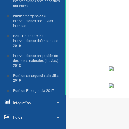
intervenciones ante desastres
naturales
2020: emergencias e
intervenciones por lluvias
intensas
Perú: Heladas y friaje.
Intervenciones defensoriales
2019
Intervenciones en gestión de
desastres naturales (Lluvias)
2018
Perú en emergencia climática
2019
Perú en Emergencia 2017
Infografías
Fotos