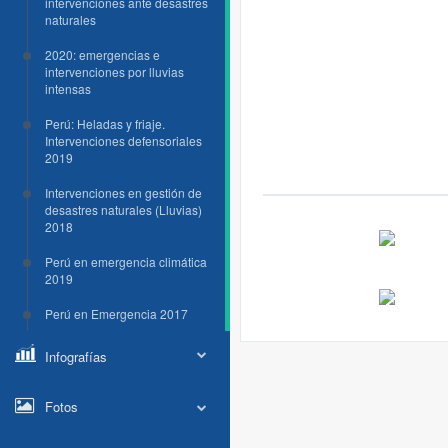
intervenciones ante desastres
naturales
2020: emergencias e
intervenciones por lluvias
intensas
Perú: Heladas y friaje.
Intervenciones defensoriales
2019
Intervenciones en gestión de
desastres naturales (Lluvias)
2018
Perú en emergencia climática
2019
Perú en Emergencia 2017
Infografías
Fotos