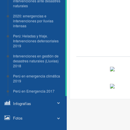
intervenciones ante desastres
naturales
2020: emergencias e
intervenciones por lluvias
intensas
Perú: Heladas y friaje.
Intervenciones defensoriales
2019
Intervenciones en gestión de
desastres naturales (Lluvias)
2018
Perú en emergencia climática
2019
Perú en Emergencia 2017
Infografías
Fotos