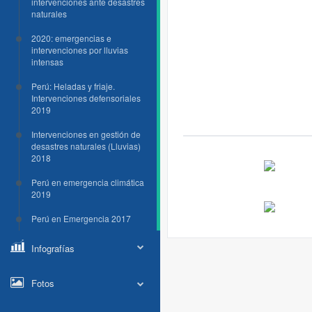
intervenciones ante desastres
naturales
2020: emergencias e
intervenciones por lluvias
intensas
Perú: Heladas y friaje.
Intervenciones defensoriales
2019
Intervenciones en gestión de
desastres naturales (Lluvias)
2018
Perú en emergencia climática
2019
Perú en Emergencia 2017
Infografías
Fotos