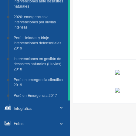
intervenciones ante desastres
naturales
2020: emergencias e
intervenciones por lluvias
intensas
Perú: Heladas y friaje.
Intervenciones defensoriales
2019
Intervenciones en gestión de
desastres naturales (Lluvias)
2018
Perú en emergencia climática
2019
Perú en Emergencia 2017
Infografías
Fotos