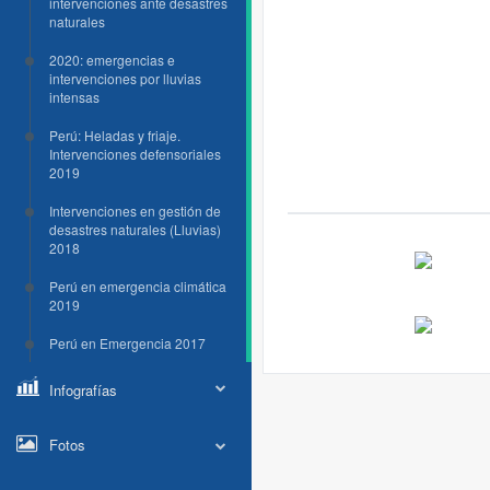
intervenciones ante desastres
naturales
2020: emergencias e
intervenciones por lluvias
intensas
Perú: Heladas y friaje.
Intervenciones defensoriales
2019
Intervenciones en gestión de
desastres naturales (Lluvias)
2018
Perú en emergencia climática
2019
Perú en Emergencia 2017
Infografías
Fotos