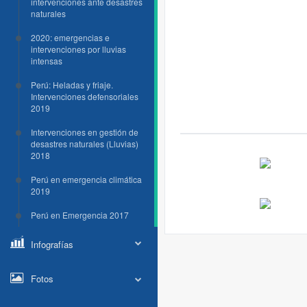
intervenciones ante desastres
naturales
2020: emergencias e
intervenciones por lluvias
intensas
Perú: Heladas y friaje.
Intervenciones defensoriales
2019
Intervenciones en gestión de
desastres naturales (Lluvias)
2018
Perú en emergencia climática
2019
Perú en Emergencia 2017
Infografías
Fotos